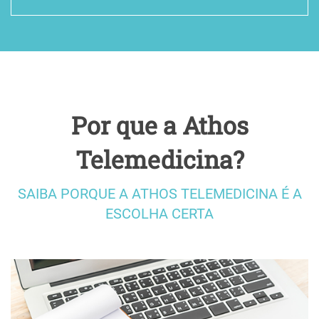
Laudo de Eletrocardiograma na Telemedicina
Laudo de Acuidade Visual na Telemedicina
Laudo de Tomografia
Laudo de Teste Ergométrico
Por que a Athos
Laudo de Raio-X Padrão OIT
Telemedicina?
Laudo de Raio-X Convencional
Laudo de MAPA
SAIBA PORQUE A ATHOS TELEMEDICINA É A
Laudo de Mamografia
ESCOLHA CERTA
Laudo de Holter
Laudo de Espirometria sem Broncodilatador
Laudo de Espirometria com Broncodilatador
Laudo de Eletroencefalograma Ocupacional