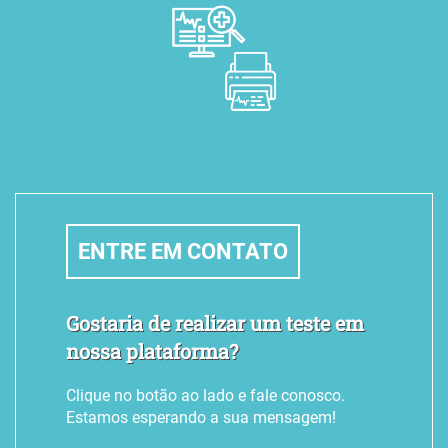
Laudo de Acuidade Visual à Distância
Laudo de Tomografia na Telemedicina
Laudo de Teste Ergométrico na Telemedicina
Laudo de Raio-X Padrão OIT na Telemedicina
Laudo de Raio-X Convencional na Telemedicina
Laudo de MAPA na Telemedicina
Laudo de Mamografia na Telemedicina
ENTRE EM CONTATO
Laudo de Holter na Telemedicina
Laudo de Espirometria sem Broncodilatador na Telemedicina
Gostaria de realizar um teste em
Laudo de Espirometria com Broncodilatador na Telemedicina
nossa plataforma?
Laudo de Eletroencefalograma Ocupacional na Telemedicina
Clique no botão ao lado e fale conosco.
Laudo de Eletroencefalograma com Mapeamento na Telemedicina
Estamos esperando a sua mensagem!
Laudo de Eletroencefalograma Clínico na Telemedicina