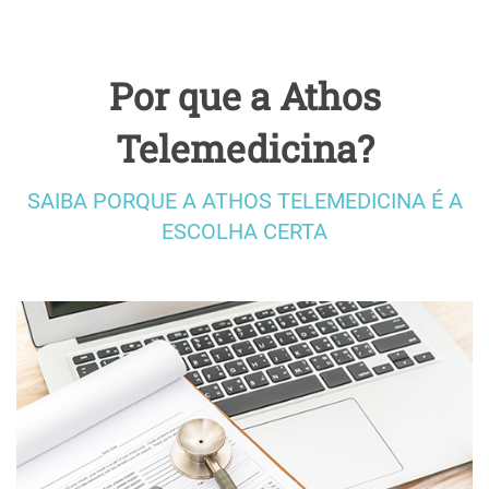
Laudo de Tomografia
Laudo de Teste Ergométrico
Por que a Athos
Laudo de Raio-X Padrão OIT
Telemedicina?
Laudo de Raio-X Convencional
Laudo de MAPA
SAIBA PORQUE A ATHOS TELEMEDICINA É A
Laudo de Mamografia
ESCOLHA CERTA
Laudo de Holter
Laudo de Espirometria sem Broncodilatador
Laudo de Espirometria com Broncodilatador
Laudo de Eletroencefalograma Ocupacional
Laudo de Eletroencefalograma com Mapeamento Cerebral
Laudo de Eletroencefalograma Clínico