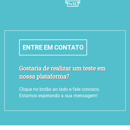
Laudo de Raio-X Padrão OIT na Telemedicina
Laudo de Raio-X Convencional na Telemedicina
Laudo de MAPA na Telemedicina
Laudo de Mamografia na Telemedicina
ENTRE EM CONTATO
Laudo de Holter na Telemedicina
Laudo de Espirometria sem Broncodilatador na Telemedicina
Gostaria de realizar um teste em
Laudo de Espirometria com Broncodilatador na Telemedicina
nossa plataforma?
Laudo de Eletroencefalograma Ocupacional na Telemedicina
Clique no botão ao lado e fale conosco.
Laudo de Eletroencefalograma com Mapeamento na Telemedicina
Estamos esperando a sua mensagem!
Laudo de Eletroencefalograma Clínico na Telemedicina
Laudo de Eletrocardiograma na Telemedicina
Laudo de Acuidade Visual na Telemedicina