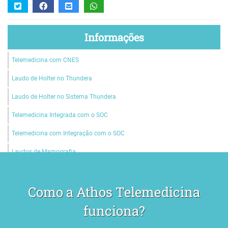
Informações
Telemedicina com CNES
Laudo de Holter no Thundera
Laudo de Holter no Sistema Thundera
Telemedicina Integrada com o SOC
Telemedicina com Integração com o SOC
Laudos de Mamografia
Laudos de Tomografia
Como a Athos Telemedicina
Laudos de Teste Ergométrico
funciona?
Laudos de MAPA
Laudos de Holter