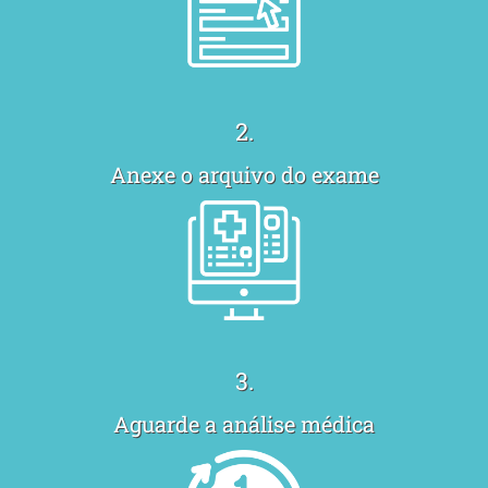
Laudos de Eletroencefalograma com Mapeamento Cerebral
Laudos de Eletroencefalograma Clínico
Laudos de Eletroencefalograma Ocupacional
Laudos de Eletrocardiograma
2.
Laudos de Acuidade Visual
Anexe o arquivo do exame
Laudo de Tomografia à Distância
Laudo de Teste Ergométrico à Distância
Laudo de Raio-X Padrão OIT à Distância
Laudo de Raio-X Convencional à Distância
Laudo de MAPA à Distância
3.
Laudo de Mamografia à Distância
Aguarde a análise médica
Laudo de Holter à Distância
Laudo de Espirometria sem Broncodilatador à Distância