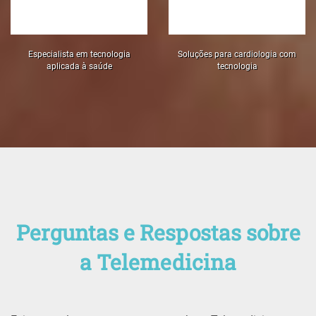
Especialista em tecnologia
Soluções para cardiologia com
aplicada à saúde
tecnologia
Perguntas e Respostas sobre
a Telemedicina