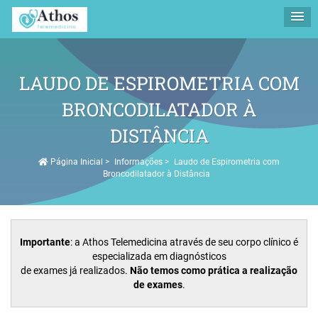
LAUDO DE ESPIROMETRIA COM
BRONCODILATADOR À
DISTÂNCIA
Página Inicial
>
Informações
>
Laudo de Espirometria com
Broncodilatador à Distância
Importante
: a Athos Telemedicina através de seu corpo clínico é
especializada em diagnósticos
de exames já realizados.
Não temos como prática a realização
de exames
.