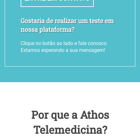
Laudo de Holter na Telemedicina
Laudo de Espirometria sem Broncodilatador na Telemedicina
Gostaria de realizar um teste em
Laudo de Espirometria com Broncodilatador na Telemedicina
nossa plataforma?
Laudo de Eletroencefalograma Ocupacional na Telemedicina
Clique no botão ao lado e fale conosco.
Laudo de Eletroencefalograma com Mapeamento na Telemedicina
Estamos esperando a sua mensagem!
Laudo de Eletroencefalograma Clínico na Telemedicina
Laudo de Eletrocardiograma na Telemedicina
Laudo de Acuidade Visual na Telemedicina
Laudo de Tomografia
Laudo de Teste Ergométrico
Por que a Athos
Laudo de Raio-X Padrão OIT
Telemedicina?
Laudo de Raio-X Convencional
Laudo de MAPA