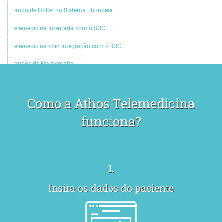
Laudo de Holter no Sistema Thundera
Telemedicina Integrada com o SOC
Telemedicina com Integração com o SOC
Laudos de Mamografia
Laudos de Tomografia
Como a Athos Telemedicina
Laudos de Teste Ergométrico
funciona?
Laudos de MAPA
Laudos de Holter
Laudos de Raio-X Padrão OIT
1.
Laudos de Raio-X Convencional
Insira os dados do paciente
Laudos de Espirometria sem Broncodilatador
Laudos de Espirometria com Broncodilatador