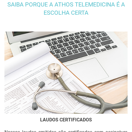
SAIBA PORQUE A ATHOS TELEMEDICINA É A
Laudo de Mamografia
ESCOLHA CERTA
Laudo de Holter
Laudo de Espirometria sem Broncodilatador
Laudo de Espirometria com Broncodilatador
Laudo de Eletroencefalograma Ocupacional
Laudo de Eletroencefalograma com Mapeamento Cerebral
Laudo de Eletroencefalograma Clínico
Laudo de Eletrocardiograma (ECG)
Laudo de Acuidade Visual
LAUDOS CERTIFICADOS